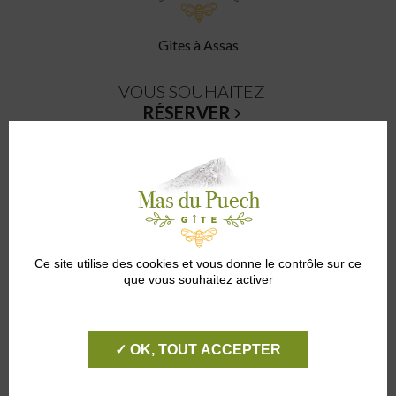
Gites à Assas
VOUS SOUHAITEZ
RÉSERVER
CONTACTEZ-NOUS
SUIVEZ NOUS SUR
LES RÉSEAUX SOCIAUX
CHÈQUES VACANCES
Ce site utilise des cookies et vous donne le contrôle sur ce
ACCEPTÉS
que vous souhaitez activer
ADRESSE
221 AVENUE DE MONTPELLIER
34820 ASSAS
✓ OK, TOUT ACCEPTER
Mentions légales
-
Politique de confidentialité
-
Gestion des